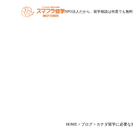
NPO法人だから、留学相談は何度でも無料
HOME
スマフラ留学とは
休学留学
ワー
HOME
>
ブログ
> カナダ留学に必要な