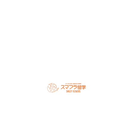
NPO法人だから、留学相談は何度でも無料。安心してご相
談ください。
LINEで無料相談
オンライン相談を予約
スマフラとは
留学の流れ
サポート内容
オーストラリア留学