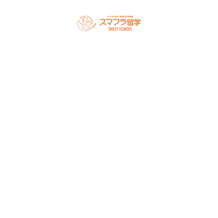
スマフラとは
留学の流れ
サポート内容
オーストラリア留学
カナダ留学
アメリカ留学
フィリピン留学
セミナー情報
オンライン相談
お申し込み
よくある質問
ブログ
お問い合わせ
アクセス