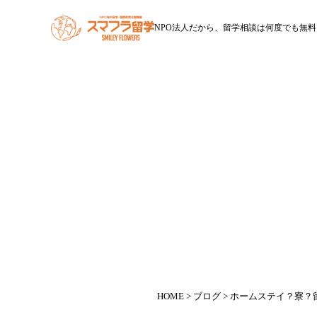
NPO法人だから、留学相談は何度でも無料
HOME
スマフラ留学とは
休学留学
ワー
ホー
HOME
>
ブログ
> ホームステイ？寮