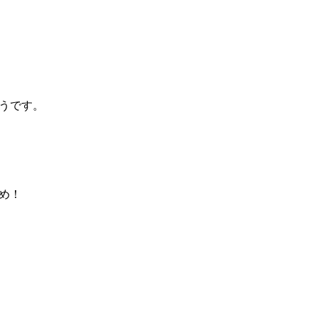
うです。
め！