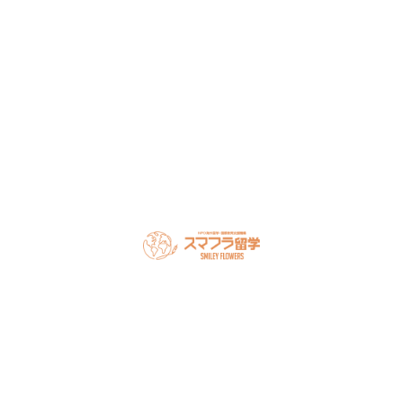
談ください。
LINEで無料相談
オンライン相談を予約
スマフラとは
留学の流れ
サポート内容
オーストラリア留学
カナダ留学