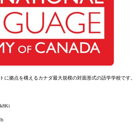
トに拠点を構えるカナダ最大規模の対面形式の語学学校です。
2jk8Ki
Nb