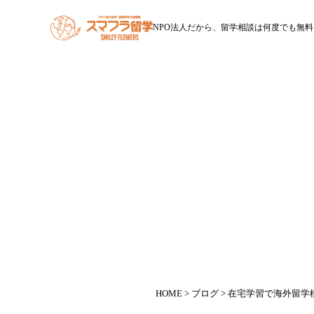
NPO法人だから、留学相談は何度でも無料
HOME
スマフラ留学とは
休学留学
ワー
在宅学習で海外留学模
HOME
>
ブログ
> 在宅学習で海外留