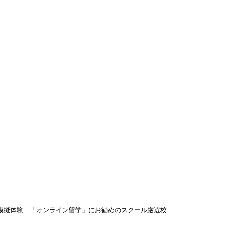
渡航先
▾
キングホリデー
よくある質問
ブログ
ブログ
擬体験 「オンライン留学」に
2020年5月18日
学模擬体験 「オンライン留学」にお勧めのスクール厳選校