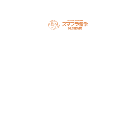
スマフラとは
留学の流れ
サポート内容
オーストラリア留学
カナダ留学
アメリカ留学
フィリピン留学
セミナー情報
オンライン相談
お申し込み
よくある質問
ブログ
お問い合わせ