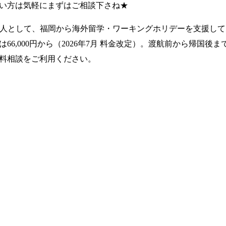
い方は気軽にまずはご相談下さね★
法人として、福岡から海外留学・ワーキングホリデーを支援し
66,000円から（2026年7月 料金改定）。渡航前から帰国後
料相談をご利用ください。
まずは無料で相談してみませんか？
学・ワーキングホリデーのことなら何でもお気軽にご相談くださ
PO法人だから、留学相談は何度でも無料。安心してご相談くださ
LINEで無料相談
オンライン相談を予約