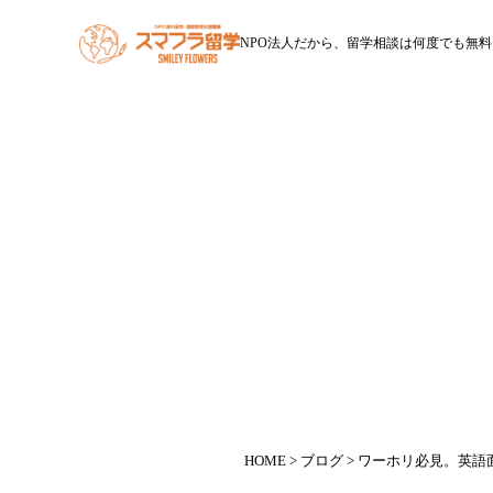
NPO法人だから、留学相談は何度でも無料
HOME
スマフラ留学とは
休学留学
ワー
ワー
HOME
>
ブログ
> ワーホリ必見。英