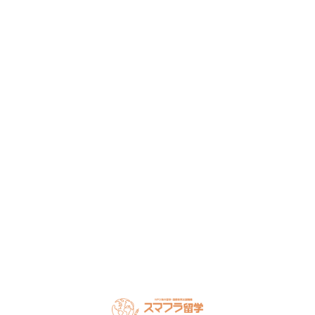
まずは無料で相談してみません
か？
留学・ワーキングホリデーのことなら何でもお気軽にご相
談ください。
NPO法人だから、留学相談は何度でも無料。安心してご相
談ください。
LINEで無料相談
オンライン相談を予約