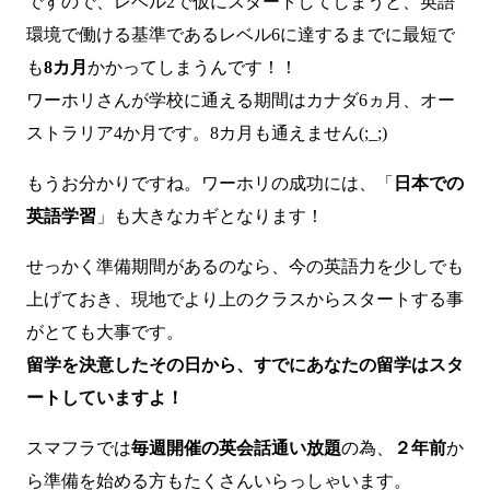
ですので、レベル2で仮にスタートしてしまうと、英語
環境で働ける基準であるレベル6に達するまでに最短で
も
8カ月
かかってしまうんです！！
ワーホリさんが学校に通える期間はカナダ6ヵ月、オー
ストラリア4か月です。8カ月も通えません(;_;)
もうお分かりですね。ワーホリの成功には、「
日本での
英語学習
」も大きなカギとなります！
せっかく準備期間があるのなら、今の英語力を少しでも
上げておき、現地でより上のクラスからスタートする事
がとても大事です。
留学を決意したその日から、すでにあなたの留学はスタ
ートしていますよ！
スマフラでは
毎週開催の英会話通い放題
の為、
２年前
か
ら準備を始める方もたくさんいらっしゃいます。