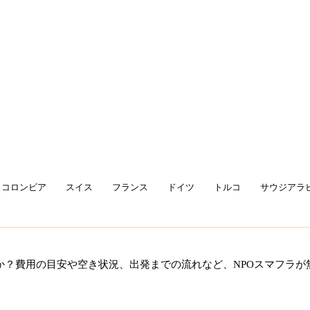
コロンビア
スイス
フランス
ドイツ
トルコ
サウジアラ
か？費用の目安や空き状況、出発までの流れなど、NPOスマフラが
この学校について相談する