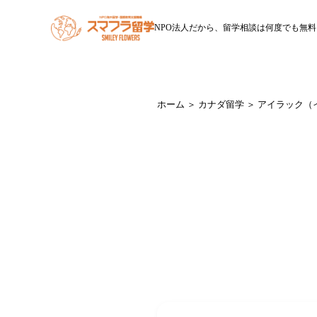
NPO法人だから、留学相談は何度でも無料
HOME
スマフラ留学とは
休学留学
ワー
ホーム
＞
カナダ留学
＞ アイラック（
Internation
アイラッ