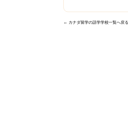
← カナダ留学の語学学校一覧へ戻
留
N