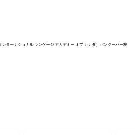
渡航先
▾
キングホリデー
よくある質問
ブログ
インターナショナル ランゲージ アカデミー オブ カナダ）バンクーバー校
カナダ・バンクーバー（ブリティッシュコロンビア州）
al Language Academy of Canada (ILA
ク（インターナショナル ランゲージ アカデミー オブ カナダ）バン