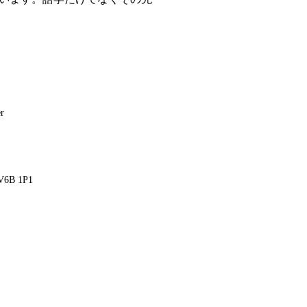
r
, V6B 1P1