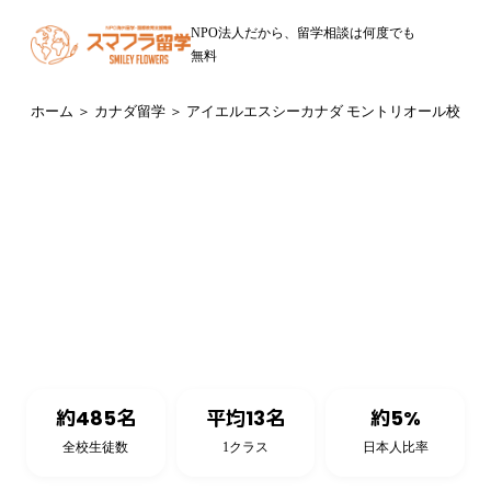
NPO法人だから、留学相談は何度でも
無料
ホーム
＞
カナダ留学
＞ アイエルエスシーカナダ モントリオール校
カナダ・モントリオール（ケベック州）
ILSC Canada Montreal
アイエルエスシーカナダ モントリオール校
約485名
平均13名
約5%
全校生徒数
1クラス
日本人比率