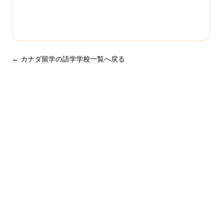
この学校について相談する
← カナダ留学の語学学校一覧へ戻る
まずは無料で相談してみません
か？
留学・ワーキングホリデーのことなら何でもお気軽にご相
談ください。
NPO法人だから、留学相談は何度でも無料。安心してご相