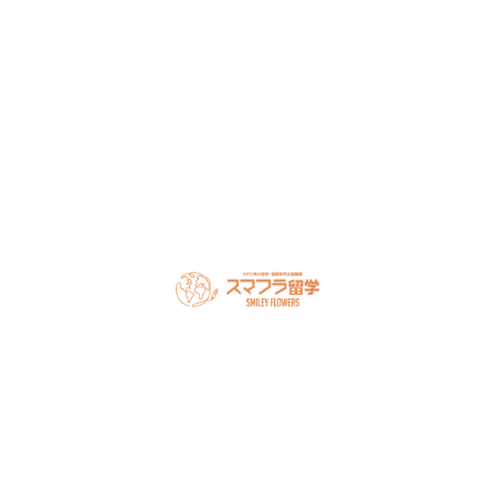
談ください。
LINEで無料相談
オンライン相談を予約
スマフラとは
留学の流れ
サポート内容
オーストラリア留学
カナダ留学