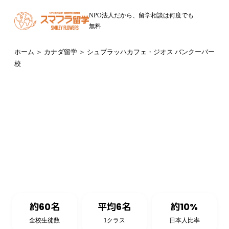
NPO法人だから、留学相談は何度でも
無料
ホーム
＞
カナダ留学
＞ シュプラッハカフェ・ジオス バンクーバー
校
カナダ・バンクーバー（ブリティッシュコロンビア州）
Sprachcaffe GEOS Vancouver
シュプラッハカフェ・ジオス バンクーバー校
約60名
平均6名
約10%
全校生徒数
1クラス
日本人比率