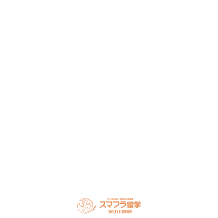
か？
留学・ワーキングホリデーのことなら何でもお気軽にご相
談ください。
NPO法人だから、留学相談は何度でも無料。安心してご相
談ください。
LINEで無料相談
オンライン相談を予約