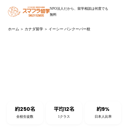
NPO法人だから、留学相談は何度でも
無料
ホーム
＞
カナダ留学
＞ イーシー バンクーバー校
カナダ・バンクーバー（ブリティッシュコロンビア州）
EC Vancouver
イーシー バンクーバー校
約250名
平均12名
約9%
全校生徒数
1クラス
日本人比率