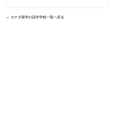
← カナダ留学の語学学校一覧へ戻る
まずは無料で相談してみません
か？
留学・ワーキングホリデーのことなら何でもお気軽にご相
談ください。
NPO法人だから、留学相談は何度でも無料。安心してご相
談ください。