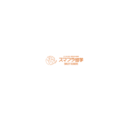
LINEで無料相談
オンライン相談を予約
スマフラとは
留学の流れ
サポート内容
オーストラリア留学
カナダ留学
アメリカ留学
フィリピン留学
セミナー情報