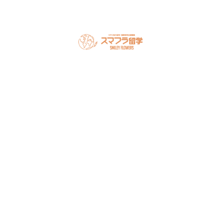
スマフラとは
留学の流れ
サポート内容
オーストラリア留学
カナダ留学
アメリカ留学
フィリピン留学
セミナー情報
オンライン相談
お申し込み
よくある質問
ブログ
お問い合わせ