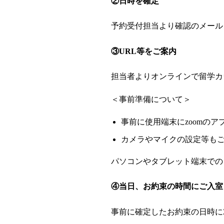
②日時を確定
予約受付担当より確認のメール
③URL等をご案内
担当者よりオンラインで留学カ
＜事前準備について＞
事前に使用端末に
zoomのア
カメラやマイクの設定等も
パソコンやタブレット端末での
④当日、お約束の時間にご入室
事前に確定したお約束の日時にZ