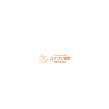
LINEで無料相談
オンライン相談を予約
スマフラとは
留学の流れ
サポート内容
オーストラリア留学
カナダ留学
アメリカ留学