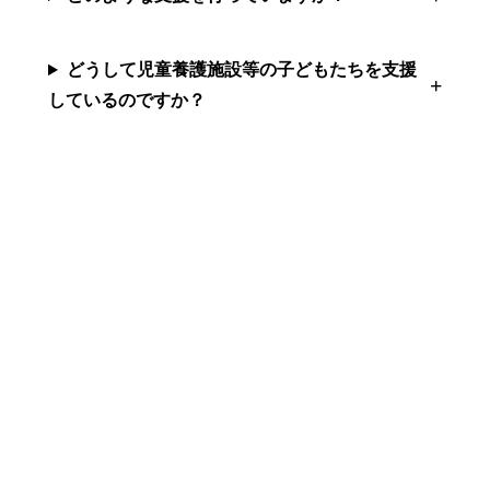
どうして児童養護施設等の子どもたちを支援
しているのですか？
まずは無料で相談してみません
か？
留学・ワーキングホリデーのことなら何でもお気軽にご相
談ください。
NPO法人だから、留学相談は何度でも無料。安心してご相
談ください。