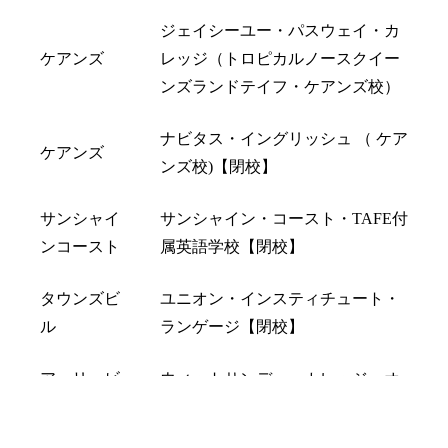
ジェイシーユー・パスウェイ・カ
ケアンズ
レッジ（トロピカルノースクイー
ンズランドテイフ・ケアンズ校）
ナビタス・イングリッシュ （ ケア
ケアンズ
ンズ校)【閉校】
サンシャイ
サンシャイン・コースト・TAFE付
ンコースト
属英語学校【閉校】
タウンズビ
ユニオン・インスティチュート・
ル
ランゲージ【閉校】
アーリービ
ウィットサンデー・カレッジ・オ
ーチ
ブ・イングリッシュ【閉校】
LINEで相談
オンライン予約