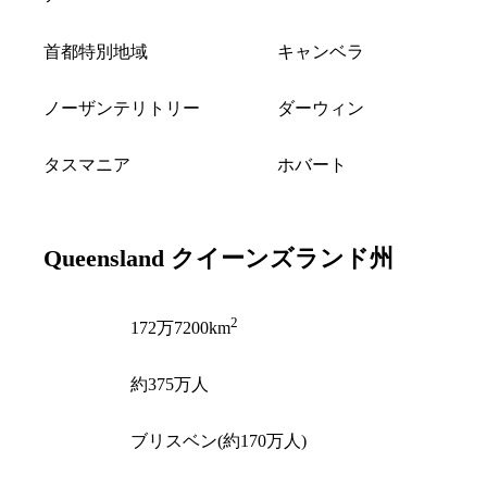
首都特別地域
キャンベラ
ノーザンテリトリー
ダーウィン
タスマニア
ホバート
Queensland
クイーンズランド州
2
面積
172万7200km
人口
約375万人
州都
ブリスベン(約170万人)