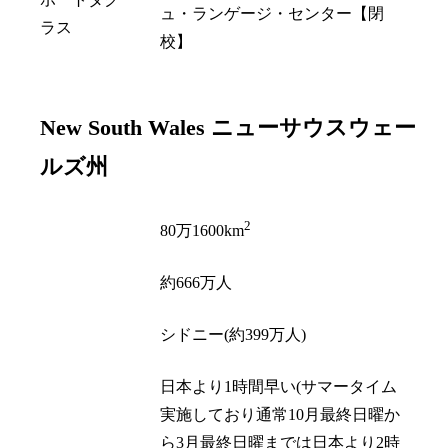
ュ・ランゲージ・センター【閉
ラス
校】
New South Wales
ニューサウスウェー
ルズ州
2
面積
80万1600km
人口
約666万人
州都
シドニー(約399万人)
日本より1時間早い(サマータイム
実施しており通常10月最終日曜か
時差
ら3月最終日曜までは日本より2時