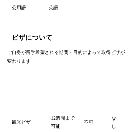
公用語
英語
ビザについて
ご自身が留学希望される期間・目的によって取得ビザが
変わります
年
齢
就学期間
就労
制
限
12週間まで
な
観光ビザ
不可
可能
し