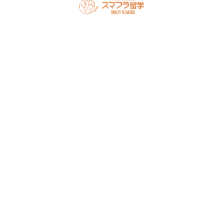
スマフラとは
留学の流れ
サポート内容
オーストラリア留学
カナダ留学
アメリカ留学
フィリピン留学
セミナー情報
オンライン相談
お申し込み
よくある質問
ブログ
お問い合わせ
アクセス
法人概要