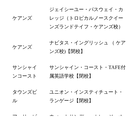
ジェイシーユー・パスウェイ・カ
ケアンズ
レッジ（トロピカルノースクイー
ンズランドテイフ・ケアンズ校）
ナビタス・イングリッシュ （ ケア
ケアンズ
ンズ校)【閉校】
サンシャイ
サンシャイン・コースト・TAFE付
ンコースト
属英語学校【閉校】
タウンズビ
ユニオン・インスティチュート・
ル
ランゲージ【閉校】
アーリービ
ウィットサンデー・カレッジ・オ
ーチ
ブ・イングリッシュ【閉校】
LINEで相談
オンライン予約