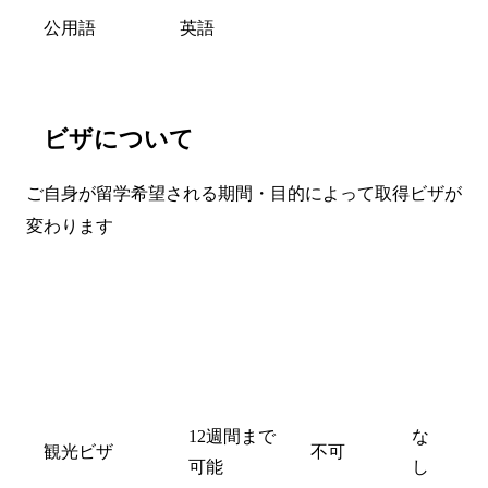
公用語
英語
ビザについて
ご自身が留学希望される期間・目的によって取得ビザが
変わります
年
齢
就学期間
就労
制
限
12週間まで
な
観光ビザ
不可
可能
し