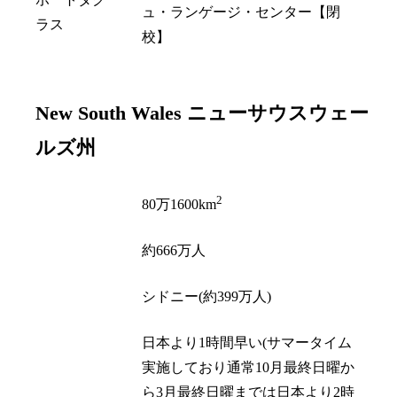
ュ・ランゲージ・センター【閉
ラス
校】
New South Wales
ニューサウスウェー
ルズ州
2
面積
80万1600km
人口
約666万人
州都
シドニー(約399万人)
日本より1時間早い(サマータイム
実施しており通常10月最終日曜か
時差
ら3月最終日曜までは日本より2時