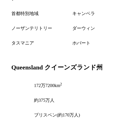
首都特別地域
キャンベラ
ノーザンテリトリー
ダーウィン
タスマニア
ホバート
Queensland
クイーンズランド州
2
面積
172万7200km
人口
約375万人
州都
ブリスベン(約170万人)