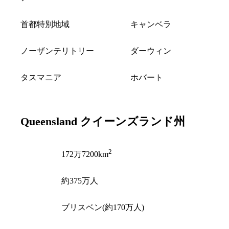
首都特別地域
キャンベラ
ノーザンテリトリー
ダーウィン
タスマニア
ホバート
Queensland
クイーンズランド州
2
面積
172万7200km
人口
約375万人
州都
ブリスベン(約170万人)