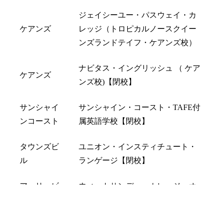
ジェイシーユー・パスウェイ・カ
ケアンズ
レッジ（トロピカルノースクイー
ンズランドテイフ・ケアンズ校）
ナビタス・イングリッシュ （ ケア
ケアンズ
ンズ校)【閉校】
サンシャイ
サンシャイン・コースト・TAFE付
ンコースト
属英語学校【閉校】
タウンズビ
ユニオン・インスティチュート・
ル
ランゲージ【閉校】
アーリービ
ウィットサンデー・カレッジ・オ
ーチ
ブ・イングリッシュ【閉校】
LINEで相談
オンライン予約