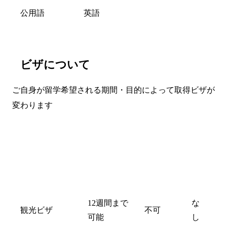
公用語
英語
ビザについて
ご自身が留学希望される期間・目的によって取得ビザが
変わります
年
齢
就学期間
就労
制
限
12週間まで
な
観光ビザ
不可
可能
し