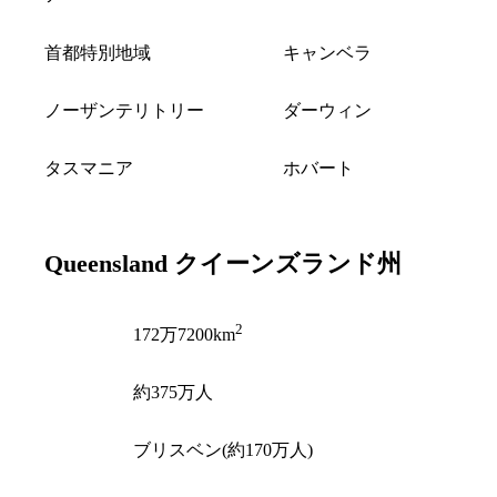
首都特別地域
キャンベラ
ノーザンテリトリー
ダーウィン
タスマニア
ホバート
Queensland
クイーンズランド州
2
面積
172万7200km
人口
約375万人
州都
ブリスベン(約170万人)