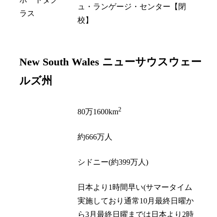
ュ・ランゲージ・センター【閉
ラス
校】
New South Wales
ニューサウスウェー
ルズ州
2
面積
80万1600km
人口
約666万人
州都
シドニー(約399万人)
日本より1時間早い(サマータイム
実施しており通常10月最終日曜か
時差
ら3月最終日曜までは日本より2時