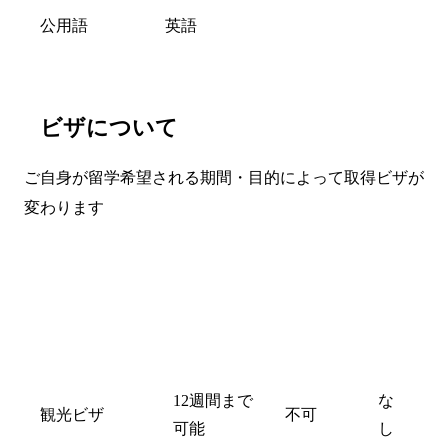
公用語
英語
ビザについて
ご自身が留学希望される期間・目的によって取得ビザが
変わります
年
齢
就学期間
就労
制
限
12週間まで
な
観光ビザ
不可
可能
し