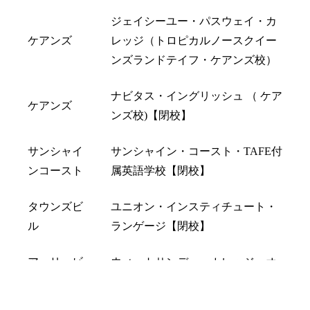
ジェイシーユー・パスウェイ・カ
ケアンズ
レッジ（トロピカルノースクイー
ンズランドテイフ・ケアンズ校）
ナビタス・イングリッシュ （ ケア
ケアンズ
ンズ校)【閉校】
サンシャイ
サンシャイン・コースト・TAFE付
ンコースト
属英語学校【閉校】
タウンズビ
ユニオン・インスティチュート・
ル
ランゲージ【閉校】
アーリービ
ウィットサンデー・カレッジ・オ
ーチ
ブ・イングリッシュ【閉校】
LINEで相談
オンライン予約