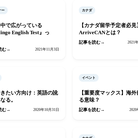
ナー
カナダ
界中で広がっている
【カナダ留学予定者必見
ingo English Test』っ
ArriveCANとは？
記事を読む
2021
読む
2021年11月3日
イベント
行きたい方向け：英語の訛
【重要度マックス】海外
になる。
る意味？
読む
2020年10月31日
記事を読む
202