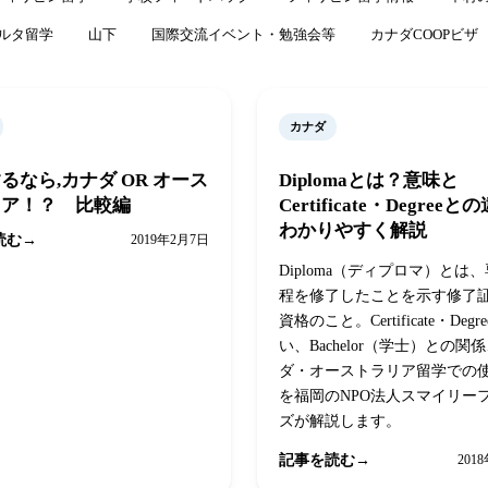
ルタ留学
山下
国際交流イベント・勉強会等
カナダCOOPビザ
カナダ
るなら,カナダ OR オース
Diplomaとは？意味と
リア！？ 比較編
Certificate・Degree
わかりやすく解説
読む
2019年2月7日
Diploma（ディプロマ）とは
程を修了したことを示す修了
資格のこと。Certificate・Deg
い、Bachelor（学士）との関
ダ・オーストラリア留学での
を福岡のNPO法人スマイリー
ズが解説します。
記事を読む
201