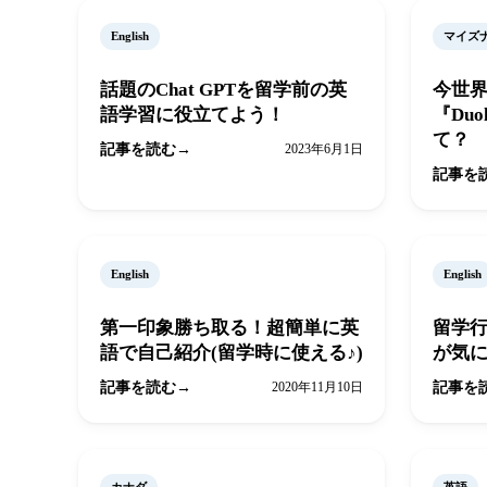
English
マイズ
話題のChat GPTを留学前の英
今世
語学習に役立てよう！
『Duol
て？
記事を読む
2023年6月1日
記事を
English
English
第一印象勝ち取る！超簡単に英
留学
語で自己紹介(留学時に使える♪)
が気
記事を読む
2020年11月10日
記事を