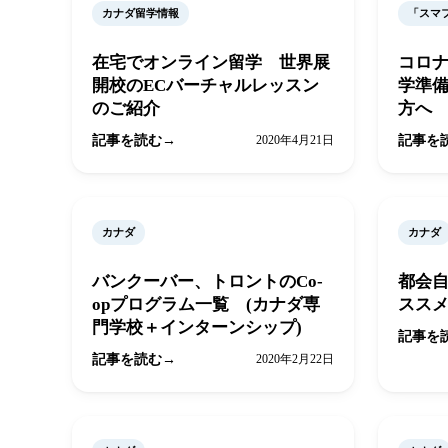
カナダ留学情報
「スマ
在宅でオンライン留学 世界展
コロ
開校のECバーチャルレッスン
学準
のご紹介
方へ
記事を読む
2020年4月21日
記事を
カナダ
カナダ
バンクーバー、トロントのCo-
都会
opプログラム一覧 (カナダ専
スス
門学校＋インターンシップ)
記事を
記事を読む
2020年2月22日