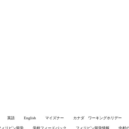
渡航先
▾
キングホリデー
よくある質問
ブログ
ブログ
留学・ワーキングホリデーに役立つ情報をお届けします
英語
English
マイズナー
カナダ ワーキングホリデー
フィリピン留学
学校フィードバック
フィリピン留学情報
中村の