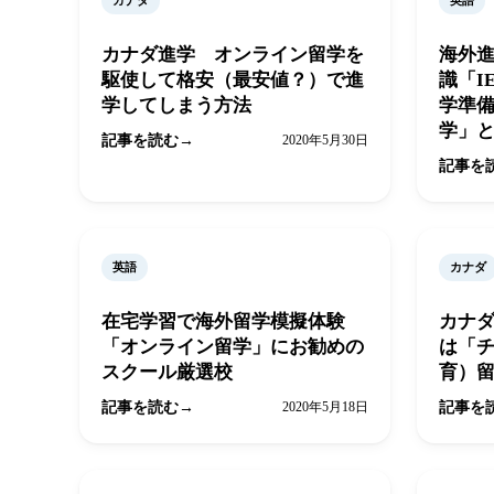
カナダ
英語
カナダ進学 オンライン留学を
海外
駆使して格安（最安値？）で進
識「I
学してしまう方法
学準
学」
記事を読む
2020年5月30日
記事を
英語
カナダ
在宅学習で海外留学模擬体験
カナ
「オンライン留学」にお勧めの
は「
スクール厳選校
育）
記事を読む
2020年5月18日
記事を