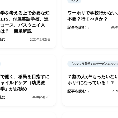
カナダ
進学を考える上で必要な知
ワーホリで学校行かない
ELTS、付属英語学校、進
不要？行くべきか？
備コース、パスウェイ入
記事を読む
202
とは？ 簡単解説
読む
2020年5月29日
「スマフラ留学」のサービスについ
ダで働く、移民を目指すに
７割の人が“もったいな
チャイルドケア（幼児教
ホリ”になっている！？
留学」がお勧め
記事を読む
20
読む
2020年5月9日