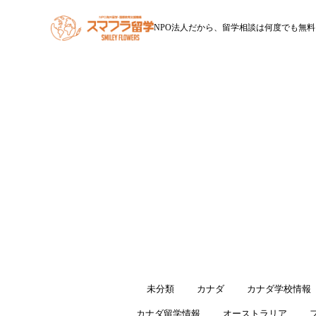
NPO法人だから、留学相談は何度でも無料
HOME
スマフラ留学とは
休学留学
ワー
すべて
未分類
カナダ
カナダ学校情報
カナダ留学情報
オーストラリア