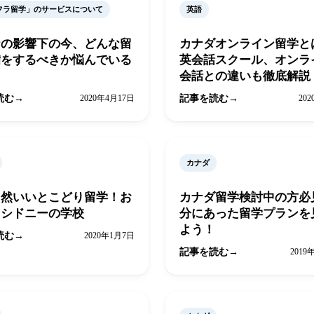
フラ留学」のサービスについて
英語
ナの影響下の今、どんな留
カナダオンライン留学
備をするべきか悩んでいる
英会話スクール、オンラ
会話との違いも徹底解説
読む
2020年4月17日
記事を読む
20
カナダ
自然いいとこどり留学！お
カナダ留学検討中の方必
メシドニーの学校
分にあった留学プランを
よう！
読む
2020年1月7日
記事を読む
2019