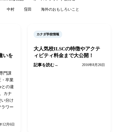
中村
窪田
海外のおもしろいこと
カナダ学校情報
大人気校ILSCの特徴やアクテ
との違いを
ィビティ料金まで大公開！
記事を読む
2016年8月26日
、専門課
証・卒業
reeとの違
係、カナ
使い分け
フラワー
8年12月6日